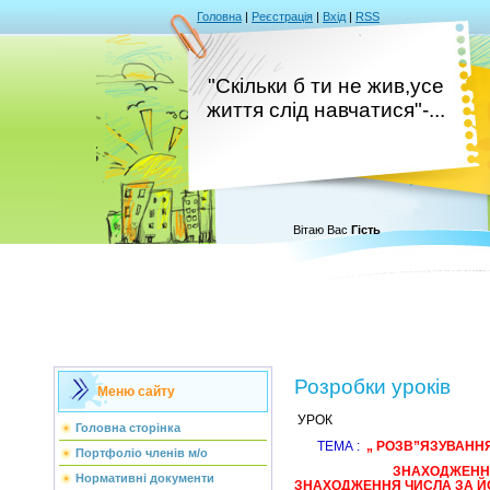
Головна
|
Реєстрація
|
Вхід
|
RSS
"Скільки б ти не жив,усе
життя слід навчатися"-...
Вітаю Вас
Гість
Розробки уроків
Меню сайту
УРОК
Головна сторінка
ТЕМА :
„ РОЗВ”ЯЗУВА
Портфоліо членів м/о
ЗНАХОДЖЕННЯ ЧАСТ
Нормативні документи
ЗНАХОДЖЕННЯ ЧИСЛА ЗА Й