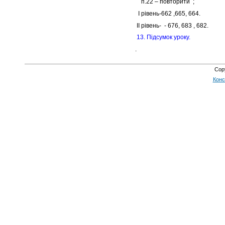
п.22 – повторити ;
І рівень-662 ,665, 664.
ІІ рівень- - 676, 683 , 682.
13. Підсумок уроку.
.
Cop
Конс