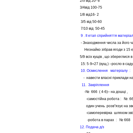
2/5 від 20- 6
3/4від 100-75
1/8 від16- 2
3/5 від 50-60
7/10 від 50-45
9 . ІІ етап сприйняття матеріал
- Знаходження числа за його ч
Незнайко зібрав ягоди з 15 ку
5/9 всіх кущів , що збереглися в
15: 5·9=27 (кущ.) –росло в саду
10. Осмислення матеріалу :
- навести власні приклади на
11. Закріплення
-№ 666 ( 4-6)– на дошці ,
-самостійна робота : № :666 
один учень розв”язує на звор
-самоперевірка шляхом звірк
-робота в парах : № 668
12. Подача д/з