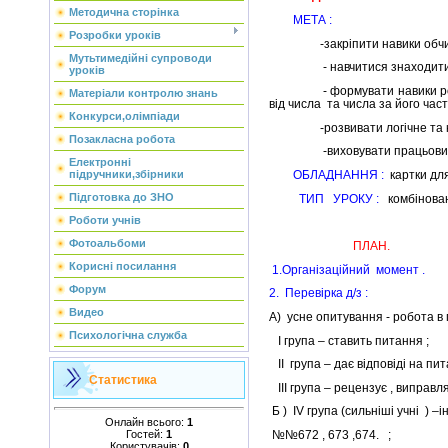
Методична сторінка
МЕТА :
Розробки уроків
-закріпити навики обчисл
Мутьтимедійні супроводи
- навчитися знаходити чис
уроків
- формувати навики розв”
Матеріали контролю знань
від числа та числа за його час
Конкурси,олімпіади
-розвивати логічне та кри
Позакласна робота
-виховувати працьовитість
Електронні
ОБЛАДНАННЯ :
картки для
підручники,збірники
Підготовка до ЗНО
ТИП УРОКУ :
комбінован
Роботи учнів
Фотоальбоми
ПЛАН.
Корисні посилання
1.Організаційний момент .
Форум
2. Перевірка д/з :
Видео
А) усне опитування - робота в 
Психологічна служба
І група – ставить питання ;
ІІ група – дає відповіді на пит
Статистика
ІІІ група – рецензує , виправля
Б ) ІV група (сильніші учні ) –
Онлайн всього:
1
Гостей:
1
№№672 , 673 ,674. ;
Користувачів:
0