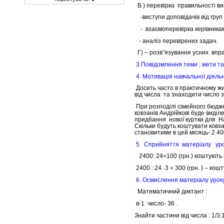
В ) перевірка правильності вик
-виступи доповідачів від груп
- взаємоперевірка керівникам
- аналіз перевірених задач.
Г) – розв”язування усних впр
3.Повідомлення теми , мети та
4. Мотивація навчальної діяльн
Досить часто в практичному ж
від числа та знаходити число 
При розподілі сімейного бюдж
ковзанів Андрійкові буде виділ
придбання нової куртки для Над
Скільки будуть коштувати ковза
становитиме в цей місяць- 2 40
5. Сприйняття матеріалу уро
2400: 24=100 (грн.) коштують
2400 : 24 ·3 = 300 (грн. ) – кошт
6. Осмислення матеріалу урок
Математичний диктант :
в-1 число- 36 .
Знайти частини від числа : 1/3;1/4 