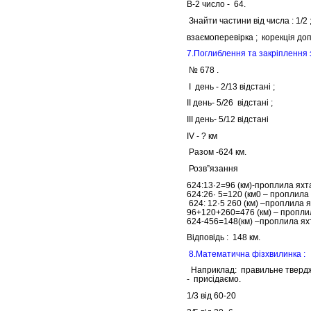
В-2 число - 64.
Знайти частини від числа : 1/2 ; 1/
взаємоперевірка ; корекція д
7.Поглиблення та закріплення з
№ 678 .
І день - 2/13 відстані ;
ІІ день- 5/26 відстані ;
ІІІ день- 5/12 відстані
ІV - ? км
Разом -624 км.
Розв”язання
624:13·2=96 (км)-проплила яхта
624:26· 5=120 (км0 – проплила 
624: 12·5 260 (км) –проплила ях
96+120+260=476 (км) – проплил
624-456=148(км) –проплила яхт
Відповідь : 148 км.
8.Математична фізхвилинка :
Наприклад: правильне твердже
- присідаємо.
1/3 від 60-20