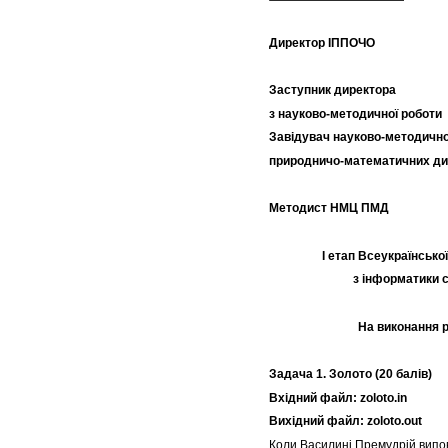
Директор ІПП
Заступник директора
з науково-методич
Завідувач науково-методично
природничо-математич
Методист НМЦ 
І етап Всеукраїнської
з інформатики с
На виконання 
Задача 1. Золото (
20
балів)
Вхідний файл: zoloto.in
Вихідний файл: zoloto.out
Коли Василині Премудрій випо