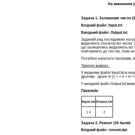
На виконання 
Задача 1. Залишкове число (
Вхідний файл: Input.txt
Вихідний файл: Output.txt
Заданий ряд послідовних натурал
видаляють спочатку всі числа, 
що залишились видаляють всі чи
повторюють до тих пір, поки н
Потрібно написати програму, я
Технічні вимоги :
У вхідному файлі Input.txt в п
другому - друге m (1 < = n < m 
У вихідний файл Output.txt вив
Приклади
Input.txt
Output.txt
1 4
2
Задача 2. Ремонт (30 балів)
Вхідний файл: remont.dat