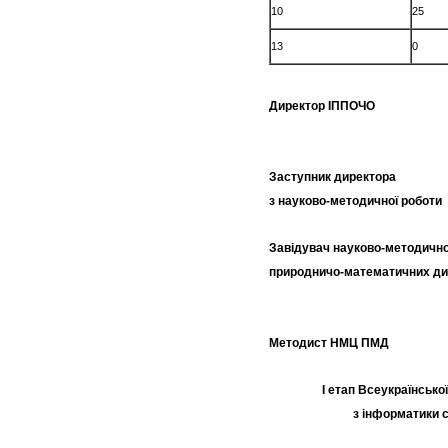
10
25
13
0
Директор ІПП
Заступник директора
з науково-методич
Завідувач науково-методично
природничо-математич
Методист НМЦ 
І етап Всеукраїнської
з інформатики с