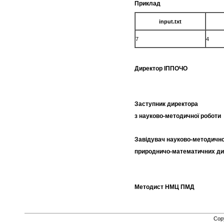
Приклад
input.txt
7
4
Директор ІПП
Заступник директора
з науково-методич
Завідувач науково-методично
природничо-математич
Методист НМЦ 
Cop