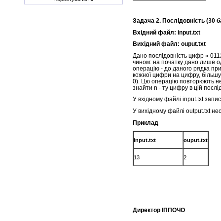
Задача
2
. Послідовність (30 б
Вхідний файл: input.t
Вихідний файл: ouput.txt
Дано послідовність цифр « 011
чином: на початку дано лише о
операцію - до даного рядка пр
кожної цифри на цифру, більшу її 
0). Цю операцію повторюють нес
знайти n - ту цифру в цій послі
У вхідному файлі input.txt запи
У вихідному файлі output.txt не
Приклад
input.txt
ouput.txt
13
2
Директор ІПП