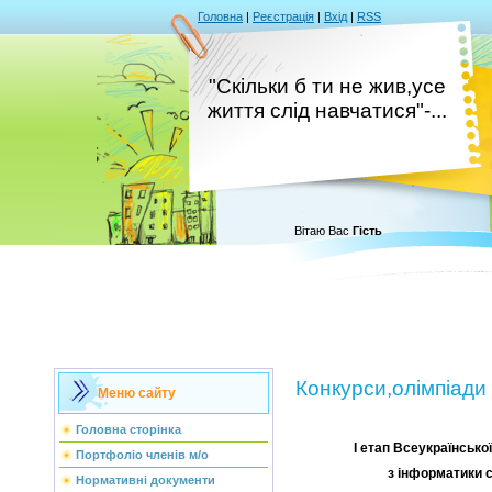
Головна
|
Реєстрація
|
Вхід
|
RSS
"Скільки б ти не жив,усе
життя слід навчатися"-...
Вітаю Вас
Гість
Конкурси,олімпіади
Меню сайту
Головна сторінка
І етап Всеукраїнської
Портфоліо членів м/о
з інформатики с
Нормативні документи