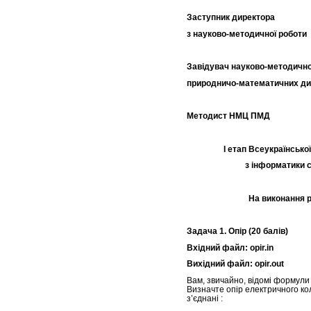
Заступник директора
з науково-методич
Завідувач науково-методично
природничо-математич
Методист НМЦ 
І етап Всеукраїнської
з інформатики с
На виконання 
Задача 1. Опір (20 балів)
Вхідний файл: opir.in
Вихідний файл: opir.out
Вам, звичайно, відомі формули
Визначте опір електричного ко
з’єднані :