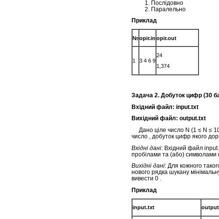
Послідовно
Паралельно
Приклад
№
opir.in
opir.out
24
1
3 4 6 9
1,374
Задача 2. Добуток цифр (30 б
Вхідний файл: input
Вихідний файл: output.txt
Дано ціле число N (1 ≤ N ≤ 1
число , добуток цифр якого дор
Вхідні дані
: Вхідний файл input.
пробілами та (або) символами
Вихідні дані
: Для кожного таког
нового рядка шукану мінімальну 
вивести 0 .
Приклад
input.txt
output