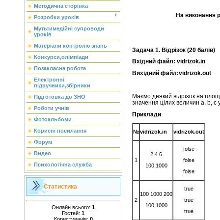
Методична сторінка
На виконання 
Розробки уроків
Мутьтимедійні супроводи
уроків
Матеріали контролю знань
Задача
1
. Відрізок (20 балів)
Конкурси,олімпіади
Вхідний файл: vidrizok.in
Позакласна робота
Вихідний файл:vidrizok.out
Електронні
підручники,збірники
Маємо деякий відрізок на площ
Підготовка до ЗНО
значення цілих величин a, b, c у в
Роботи учнів
Приклади
Фотоальбоми
Корисні посилання
№
vidrizok.in
vidrizok.out
Форум
folse
Видео
2 4 6
folse
1
Психологічна служба
100 1000
folse
Статистика
true
100 1000 200
true
2
100 1000
Онлайн всього:
1
true
Гостей:
1
Користувачів:
0