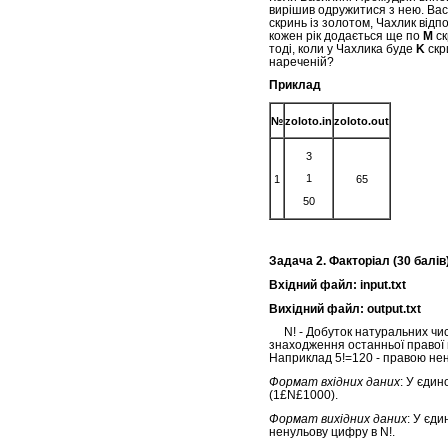
вирішив одружитися з нею. Вас
скринь із золотом, Чахлик відпо
кожен рік додається ще по
M
ск
тоді, коли у Чахлика буде
K
скри
нареченій?
Приклад
№
zoloto.in
zoloto.out
3
1
1
65
50
Задача 2. Факторіал (30 балів
Вхідний файл: input.txt
Вихідний файл: output.txt
N! - Добуток натуральних чисе
знаходження останньої правої н
Наприклад 5!=120 - правою нен
Формат вхідних даних
: У єдин
(1£N£1000).
Формат вихідних даних
: У єди
ненульову цифру в N!.