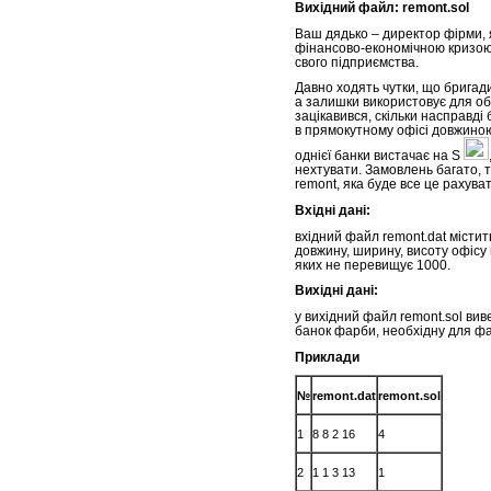
Вихідний файл: remont.sol
Ваш дядько ­–­­ директор фірми,
фінансово-економічною кризою
свого підприємства.
Давно ходять чутки, що бригадир
а залишки використовує для обр
зацікавився, скільки насправд
в прямокутному офісі довжиною
однієї банки вистачає на S
нехтувати. Замовлень багато, 
remont, яка буде все це рахуват
Вхідні дані:
вхідний файл remont.dat містит
довжину, ширину, висоту офісу 
яких не перевищує 1000.
Вихідні дані:
у вихідний файл remont.sol виве
банок фарби, необхідну для ф
Приклади
№
remont.dat
remont.sol
1
8 8 2 16
4
2
1 1 3 13
1