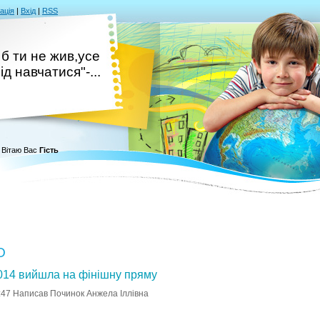
ація
|
Вхід
|
RSS
 б ти не жив,усе
ід навчатися"-...
Вітаю Вас
Гість
О
014 вийшла на фінішну пряму
:47
Написав Починок Анжела Іллівна